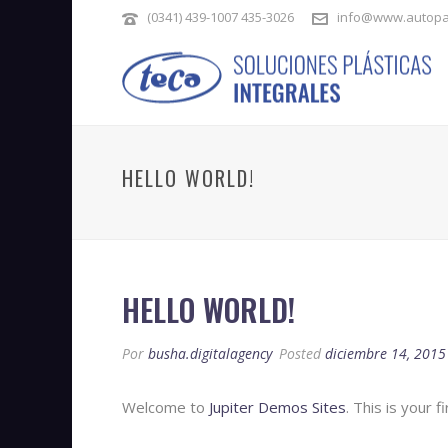
(0341) 439-1007 435-3026
info@www.autopar
HELLO WORLD!
HELLO WORLD!
Por
busha.digitalagency
Posted
diciembre 14, 2015
Welcome to
Jupiter Demos Sites
. This is your f